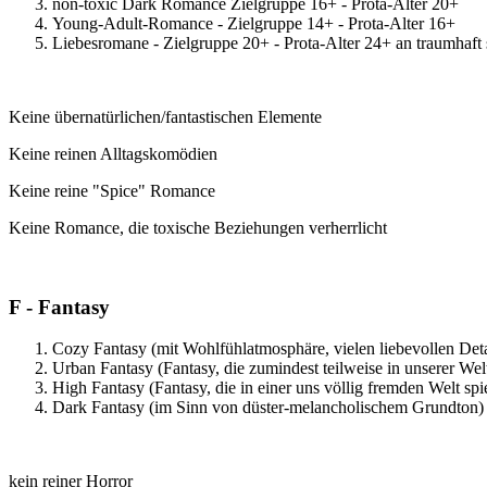
non-toxic Dark Romance Zielgruppe 16+ - Prota-Alter 20+
Young-Adult-Romance - Zielgruppe 14+ - Prota-Alter 16+
Liebesromane - Zielgruppe 20+ - Prota-Alter 24+ an traumha
Keine übernatürlichen/fantastischen Elemente
Keine reinen Alltagskomödien
Keine reine "Spice" Romance
Keine Romance, die toxische Beziehungen verherrlicht
F - Fantasy
Cozy Fantasy (mit Wohlfühlatmosphäre, vielen liebevollen Deta
Urban Fantasy (Fantasy, die zumindest teilweise in unserer Welt
High Fantasy (Fantasy, die in einer uns völlig fremden Welt spie
Dark Fantasy (im Sinn von düster-melancholischem Grundton)
kein reiner Horror